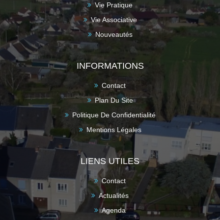
Vie Pratique
Vie Associative
Nouveautés
INFORMATIONS
Contact
Plan Du Site
Politique De Confidentialité
Mentions Légales
LIENS UTILES
Contact
Actualités
Agenda