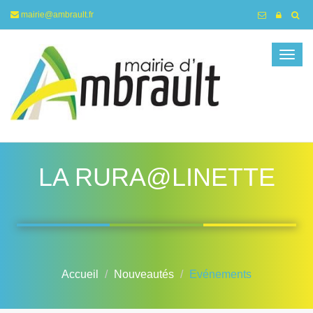
mairie@ambrault.fr
Togg
navig
LA RURA@LINETTE
Accueil
Nouveautés
Evénements