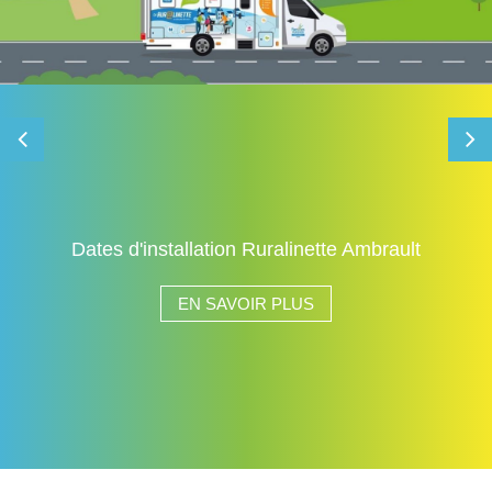
Horaires d'été des décheteries du sictom
EN SAVOIR PLUS