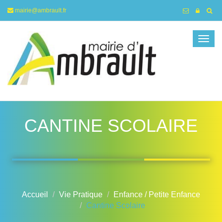
mairie@ambrault.fr
Togg
navig
CANTINE SCOLAIRE
Accueil
Vie Pratique
Enfance / Petite Enfance
Cantine Scolaire